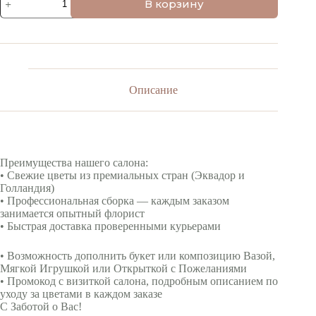
В корзину
товара
Упаковка
(9
шт)
Белой
Эустомы
Описание
Преимущества нашего салона:
• Свежие цветы из премиальных стран (Эквадор и
Голландия)
• Профессиональная сборка — каждым заказом
занимается опытный флорист
• Быстрая доставка проверенными курьерами
• Возможность дополнить букет или композицию Вазой,
Мягкой Игрушкой или Открыткой с Пожеланиями
• Промокод с визиткой салона, подробным описанием по
уходу за цветами в каждом заказе
С Заботой о Вас!