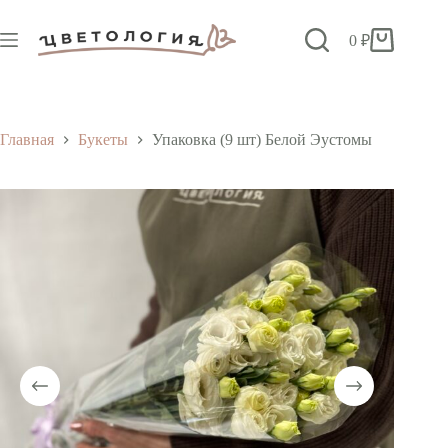
Перейти
к
0
₽
сути
Корзина
Главная
Букеты
Упаковка (9 шт) Белой Эустомы