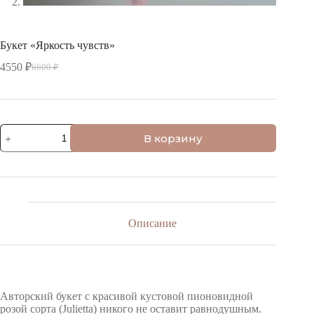
Букет «Яркость чувств»
4550
₽
6600
₽
Первоначальная
Текущая
цена
цена:
составляла
4550 ₽.
6600 ₽.
Количество
В корзину
товара
Букет
"Яркость
чувств"
Описание
Авторский букет с красивой кустовой пионовидной
розой сорта (Julietta) никого не оставит равнодушным.