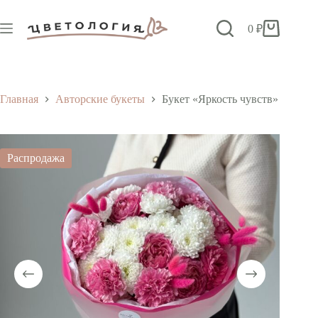
Перейти
к
0
₽
сути
Корзина
Главная
Авторские букеты
Букет «Яркость чувств»
Распродажа