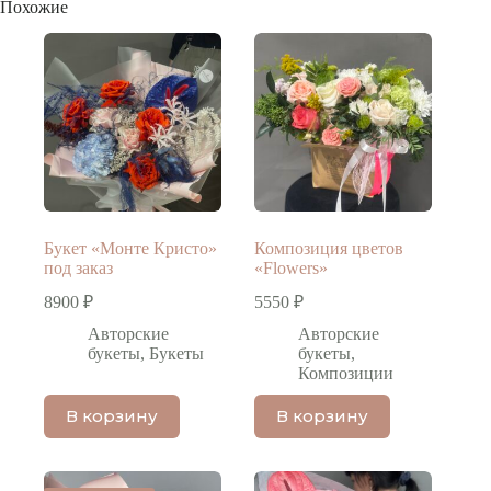
Похожие
Букет «Монте Кристо»
Композиция цветов
под заказ
«Flowers»
8900
₽
5550
₽
Авторские
Авторские
букеты
,
Букеты
букеты
,
Композиции
В корзину
В корзину