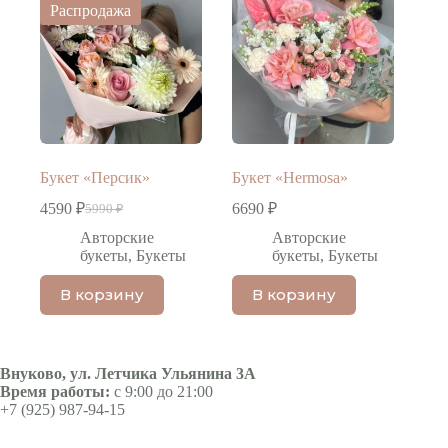
Распродажа
Букет «Персик»
Букет «Hermosa»
4590
₽
6690
₽
5990
₽
Первоначальная
Текущая
цена
цена:
Авторские
Авторские
составляла
4590 ₽.
букеты
,
Букеты
букеты
,
Букеты
5990 ₽.
В корзину
В корзину
Внуково, ул. Летчика Ульянина 3А
Время работы:
с 9:00 до 21:00
+7 (925) 987-94-15