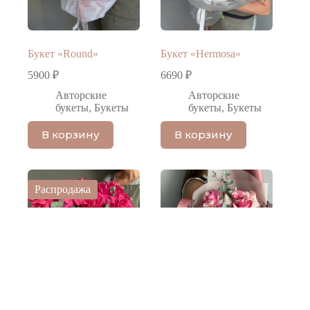
Букет «Round»
Букет «Hermosa»
5900
₽
6690
₽
Авторские
Авторские
букеты
,
Букеты
букеты
,
Букеты
В корзину
В корзину
Распродажа
11 французских роз
Букет «Magic times»