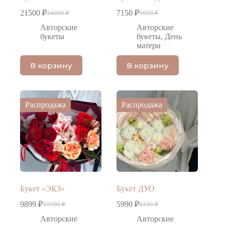
21500
₽
7150
₽
34000
₽
9990
₽
Первоначальная
Текущая
Первоначальная
Текущая
цена
цена:
цена
цена:
Авторские
Авторские
составляла
составляла
21500 ₽.
7150 ₽.
букеты
букеты
,
День
34000 ₽.
9990 ₽.
матери
В корзину
В корзину
Распродажа
Распродажа
Букет «ЭКЗ»
Букет ДУО
9899
₽
5990
₽
10900
₽
8100
₽
Первоначальная
Текущая
Первоначальная
Текущая
цена
цена:
цена
цена:
Авторские
Авторские