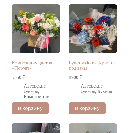
Композиция цветов
Букет «Монте Кристо»
«Flowers»
под заказ
5550
₽
8900
₽
Авторские
Авторские
букеты
,
букеты
,
Букеты
Композиции
В корзину
В корзину