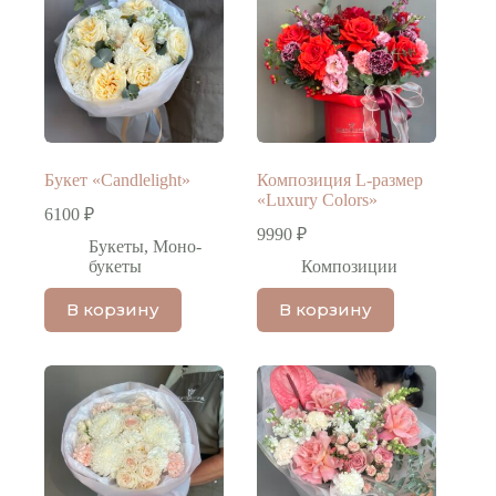
Букет «Candlelight»
Композиция L-размер
«Luxury Colors»
6100
₽
9990
₽
Букеты
,
Моно-
букеты
Композиции
В корзину
В корзину