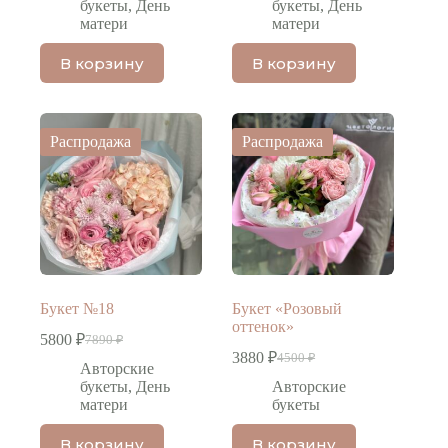
составляла
составляла
9899 ₽.
5990 ₽.
букеты
,
День
букеты
,
День
10900 ₽.
8100 ₽.
матери
матери
В корзину
В корзину
Распродажа
Распродажа
Букет №18
Букет «Розовый
оттенок»
5800
₽
7890
₽
Первоначальная
Текущая
3880
₽
4500
₽
цена
цена:
Первоначальная
Текущая
Авторские
составляла
цена
цена:
5800 ₽.
букеты
,
День
Авторские
составляла
7890 ₽.
3880 ₽.
матери
букеты
4500 ₽.
В корзину
В корзину