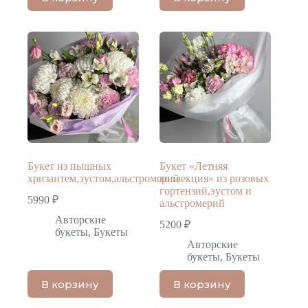
Букет из пышных
Букет «Летняя
хризантем,эустом,альстромерий
коллекция» из розовых
гортензий,эустом и
5990
₽
альстромерий
Авторские
5200
₽
букеты
,
Букеты
Авторские
букеты
,
Букеты
В корзину
В корзину