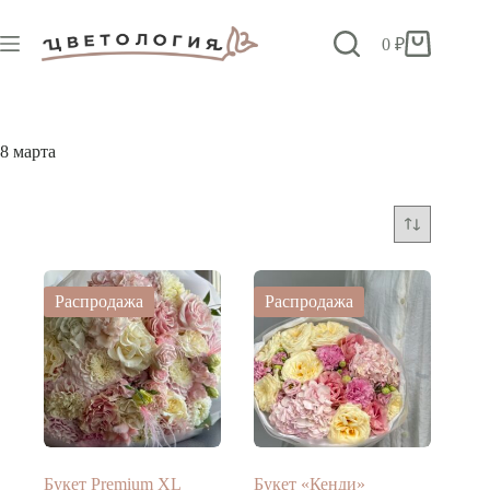
Перейти
к
0
₽
сути
Корзина
8 марта
Распродажа
Распродажа
Букет Premium XL
Букет «Кенди»