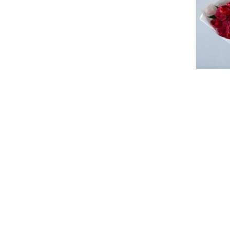
Букет «R
7399
₽
Бук
В ко