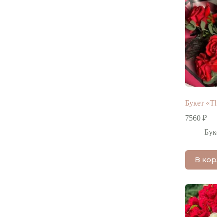
Букет «Th
7560
₽
Бук
В ко