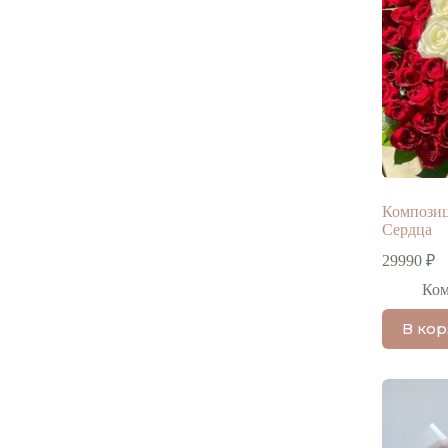
Композиц
Сердца
29990
₽
Ко
В ко