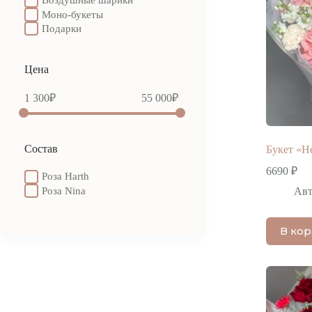
Воздушные шарики
Моно-букеты
Подарки
Цена
1 300
₽
55 000
₽
Состав
Букет «H
6690
₽
Роза Harth
Роза Nina
Авт
В ко