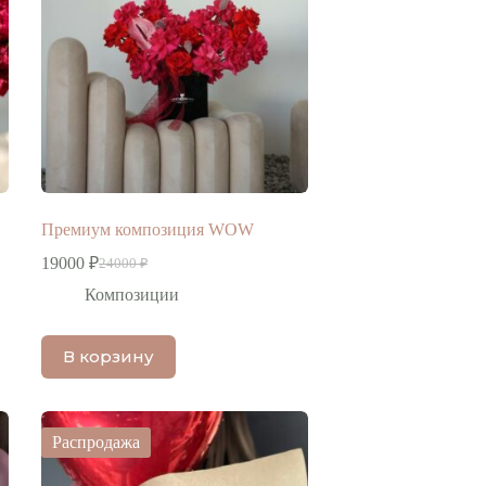
Премиум композиция WOW
19000
₽
24000
₽
Первоначальная
Текущая
цена
цена:
Композиции
составляла
19000 ₽.
24000 ₽.
В корзину
Распродажа