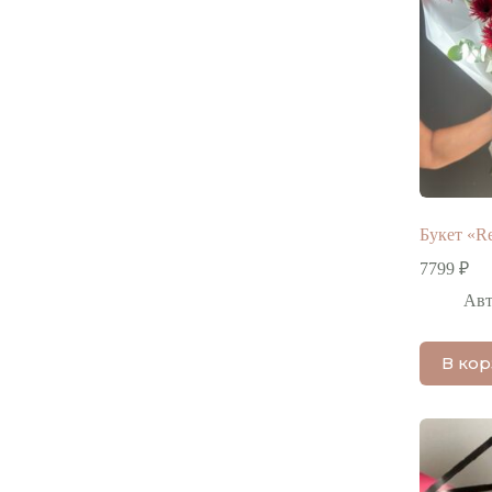
Букет «R
7799
₽
Авт
В ко