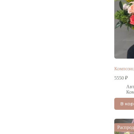
Композиц
5550
₽
Авт
Ко
В ко
Распро