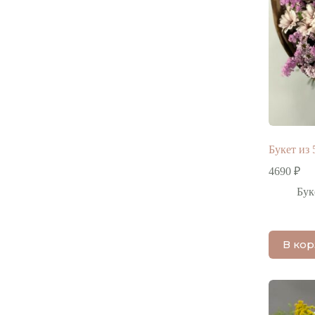
Букет из 
4690
₽
Бук
В ко