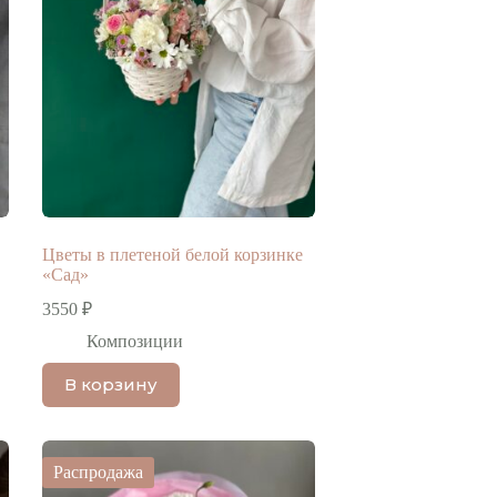
Цветы в плетеной белой корзинке
«Сад»
3550
₽
Композиции
В корзину
Распродажа