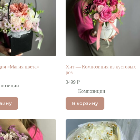
ия «Магия цвета»
Хит — Композиция из кустовых
роз
3499
₽
мпозиции
Композиции
рзину
В корзину