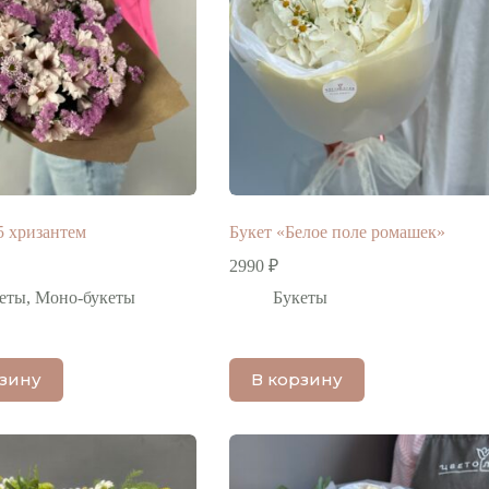
5 хризантем
Букет «Белое поле ромашек»
2990
₽
еты
,
Моно-букеты
Букеты
рзину
В корзину