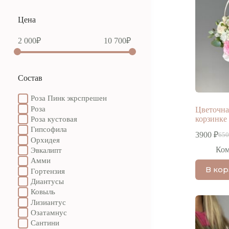
Цена
2 000
₽
10 700
₽
Состав
Роза Пинк экрспрешен
Роза
Цветочна
корзинке
Роза кустовая
Гипсофила
3900
₽
65
Пер
Тек
Орхидея
цен
цен
Ко
Эвкалипт
сос
390
Амми
650
В ко
Гортензия
Диантусы
Ковыль
Лизиантус
Озатамнус
Сантини