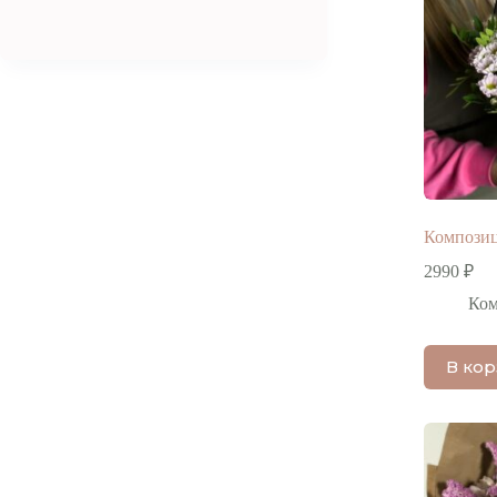
Композиц
2990
₽
Ко
В ко