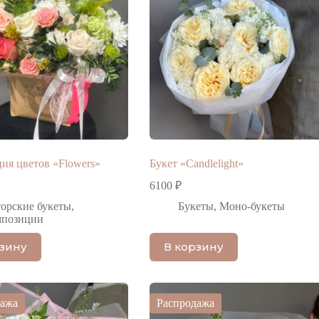
ия цветов «Flowers»
Букет «Candlelight»
6100
₽
орские букеты
,
Букеты
,
Моно-букеты
мпозиции
рзину
В корзину
дажа
Распродажа