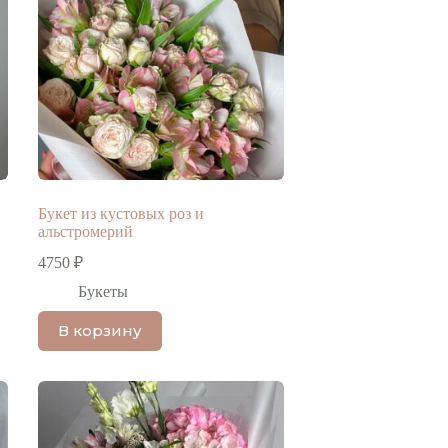
Букет из кустовых роз и
альстромерий
4750
₽
Букеты
В корзину